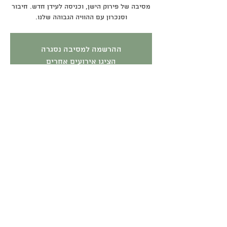
מסיבה של פירוק הישן, וכניסה לעידן חדש. חיבור
וסנכרון עם ההוויה הגבוהה שלנו.
ההרשמה למסיבה נסגרה
הציגו אירועים אחרים
זמן ומיקום
07 באוג׳ 2026, 9:30 – 14:00
בית להיוולד מחדש, מרדכי אנילביץ' 62, תל
אביב-יפו, ישראל
תקנון האתר
|
מדיניות משלוחים
|
מדיניות