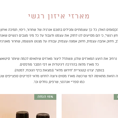
מארזי איזון רגשי
סומים האלו, כל כך עוצמתיים ומכילים בתוכם אנרגיה של שחרור, ריפוי, תמיכה ואיזון
זון רגשי״, כי הם מסייעים לנו לחזק את עצמנו ולעבוד על כל מיני מצבים רגשיים שאנחנו
ב, חיזוק אהבה עצמית, חיזוק אמונה עצמית, עבודה על מגנוט והגשמה, שחרור מאנרגיות 
רחיב את היצע המארזים שלנו, ונשתדל ליצור מארזים שיתאימו לכמה שיותר סיטואציו
כל מארז מלווה בהדרכה דיגיטלית או דפי הסבר מודפסים.
בנוסף, יצרנו קטגוריית ״חידוש מלאי״ (נמצאת בדף הנוכחי, למטה).
ה הזאת מתאימה למי שרכשה מארז מסוים ורוצה לחדש מלאי לפריטים ספצייפים שנגמ
כמו ספריי אנרגטי, שרפים, גחלים וכו׳.
15% הנחה