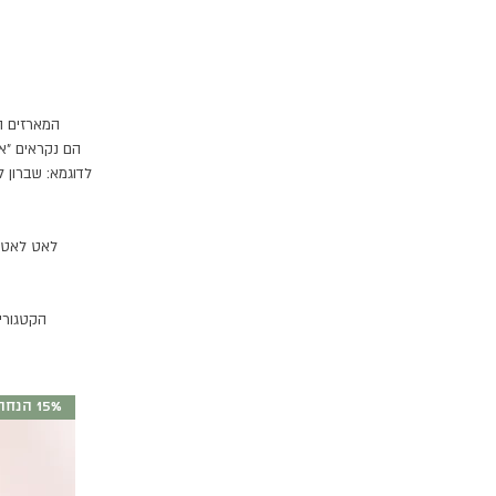
המארזים הק
הם נקראים ״אי
לדוגמא: שברון ל
לאט לאט נ
הקטגורי
15% הנחה