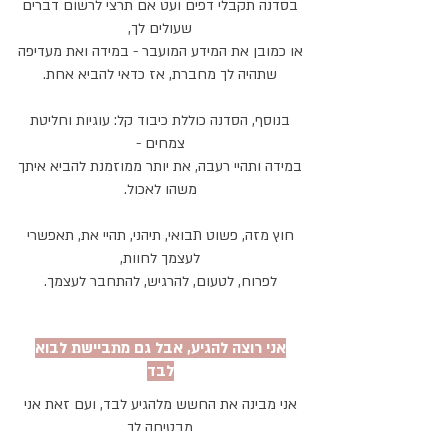
בסדנה תקבלי דפים ועט אם תרצי לרשום דברים
שעולים לך,
או כמובן את המידע המועבר - במידה ואת מעדיפה
שתהיה לך מחברת, אז כדאי להביא אחת.
בנוסף, הסדנה כוללת כיבוד קל: עוגיות וחליטת
צמחים -
במידה ותהיי רעבה, את יותר ממוזמנת להביא איתך
משהו לאכול.
חוץ מזה, פשוט תבואי, תיהני, תהיי את, תאפשרי
לעצמך לחוות,
לפרוח, לטעום, להרגיש, להתחבר לעצמך.
אני רוצה להגיע, אבל גם מתביישת לבוא
לבד
אני מבינה את החשש מלהגיע לבד, ועם זאת אני
מבטיחה לך