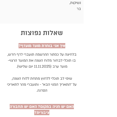
נשיקות,
בר
שאלות נפוצות
איך אני בוחרת מועד מועדף?
בלחיצה על כפתור ההרשמה תועברי לדף חדש
,
בו תוכלי לבחור מלוח השנה את המועד הרצוי-
מועד ערב
(11.11.2025
יום שלישי).
שימי לב תוכלי ללחוץ מתחת ללוח השנה,
על ״התאריך הפנוי הבא״ - ותועברי מהר לתאריכי
הסדנה.
האם יש חניה במקום? האם יש תחבורה
ציבורית?