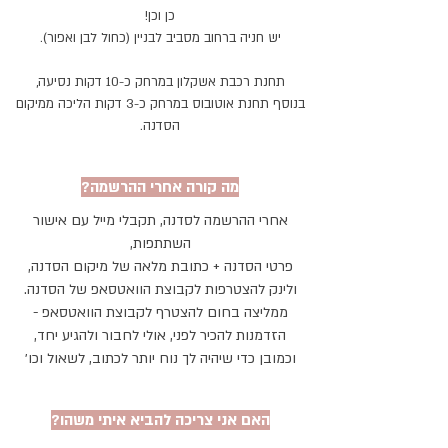
כן וכן!
יש חניה ברחוב מסביב לבניין (כחול לבן ואפור).
תחנת רכבת אשקלון במרחק כ-10 דקות נסיעה,
בנוסף תחנת אוטובוס במרחק כ-3 דקות הליכה ממיקום
הסדנה.
מה קורה אחרי ההרשמה?
אחרי ההרשמה לסדנה, תקבלי מייל עם אישור
השתתפות,
פרטי הסדנה + כתובת מלאה של מיקום הסדנה,
ולינק להצטרפות לקבוצת הוואטסאפ של הסדנה.
ממליצה בחום להצטרף לקבוצת הוואטסאפ -
הזדמנות להכיר לפני, אולי לחבור ולהגיע יחד,
וכמובן כדי שיהיה לך נוח יותר לכתוב, לשאול וכו׳
האם אני צריכה להביא איתי משהו?